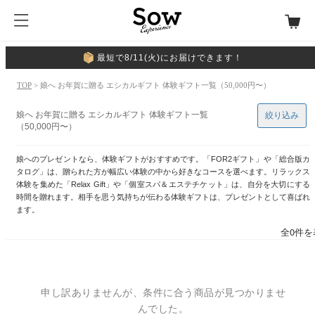
最短で8/11(火)にお届けできます！
TOP
> 娘へ お年賀に贈る エシカルギフト 体験ギフト一覧（50,000円〜）
娘へ お年賀に贈る エシカルギフト 体験ギフト一覧
絞り込み
（50,000円〜）
娘へのプレゼントなら、体験ギフトがおすすめです。「FOR2ギフト」や「総合版カ
タログ」は、贈られた方が幅広い体験の中から好きなコースを選べます。リラックス
体験を集めた「Relax Gift」や「個室スパ＆エステチケット」は、自分を大切にする
時間を贈れます。相手を思う気持ちが伝わる体験ギフトは、プレゼントとして喜ばれ
ます。
全0件を
申し訳ありませんが、条件に合う商品が見つかりませ
んでした。