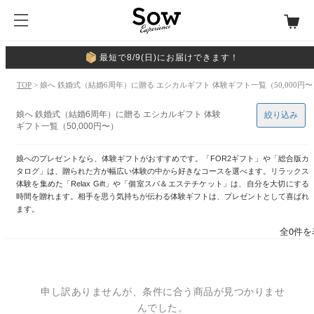
最短で8/9(日)にお届けできます！
TOP
> 娘へ 鉄婚式（結婚6周年）に贈る エシカルギフト 体験ギフト一覧（50,000円〜
娘へ 鉄婚式（結婚6周年）に贈る エシカルギフト 体験
絞り込み
ギフト一覧（50,000円〜）
娘へのプレゼントなら、体験ギフトがおすすめです。「FOR2ギフト」や「総合版カ
タログ」は、贈られた方が幅広い体験の中から好きなコースを選べます。リラックス
体験を集めた「Relax Gift」や「個室スパ＆エステチケット」は、自分を大切にする
時間を贈れます。相手を思う気持ちが伝わる体験ギフトは、プレゼントとして喜ばれ
ます。
全0件を
申し訳ありませんが、条件に合う商品が見つかりませ
んでした。