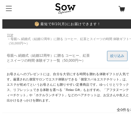
最短で8/10(月)にお届けできます！
TOP
> 母親へ 絹婚式（結婚12周年）に贈る コーヒー、紅茶とスイーツの時間 体験ギフト
（50,000円〜）
母親へ 絹婚式（結婚12周年）に贈る コーヒー、紅茶
絞り込み
とスイーツの時間 体験ギフト一覧（50,000円〜）
お母さんへのプレゼントには、自分を大切にする時間を贈れる体験ギフトが人気で
す。厳選された個室サロンでエステ体験ができる「個室スパ＆エステチケット」は、
エステが初めてというお母さんにも贈りやすい定番商品です。ゆっくりとリラック
ス、リフレッシュできる体験を選べる「Relax Gift」もおすすめ。「アフタヌーンテ
ィーチケット」や「ホテルランチギフト」などのペアチケットは、お父さんや友人と
出かけるきっかけを贈れます。
全0件を