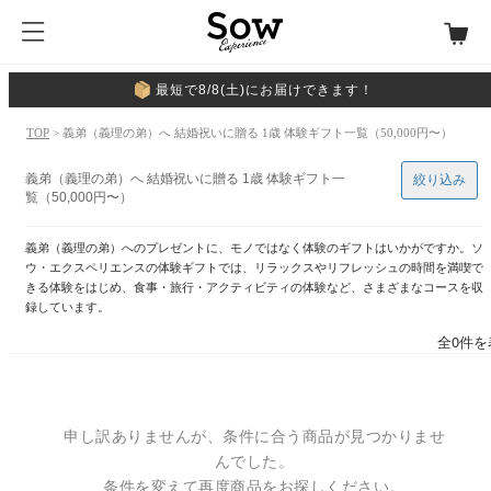
最短で8/8(土)にお届けできます！
TOP
> 義弟（義理の弟）へ 結婚祝いに贈る 1歳 体験ギフト一覧（50,000円〜）
義弟（義理の弟）へ 結婚祝いに贈る 1歳 体験ギフト一
絞り込み
覧（50,000円〜）
義弟（義理の弟）へのプレゼントに、モノではなく体験のギフトはいかがですか。ソ
ウ・エクスペリエンスの体験ギフトでは、リラックスやリフレッシュの時間を満喫で
きる体験をはじめ、食事・旅行・アクティビティの体験など、さまざまなコースを収
録しています。
全0件を
申し訳ありませんが、条件に合う商品が見つかりませ
んでした。
条件を変えて再度商品をお探しください。