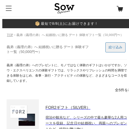
最短で8/8(土)にお届けできます！
TOP
> 義弟（義理の弟）へ 結婚祝いに贈る デート 体験ギフト一覧（50,000円〜）
義弟（義理の弟）へ 結婚祝いに贈る デート 体験ギフ
絞り込み
ト一覧（50,000円〜）
義弟（義理の弟）へのプレゼントに、モノではなく体験のギフトはいかがですか。ソ
ウ・エクスペリエンスの体験ギフトでは、リラックスやリフレッシュの時間を満喫で
きる体験をはじめ、食事・旅行・アクティビティの体験など、さまざまなコースを収
録しています。
全5件を
FOR2ギフト（SILVER）
宿泊や観光など、シリーズの中で最も豪華な2人用コ
ースを収録。記念日や結婚祝い、両親へのプレゼン
トなど、特別な贈り物に。