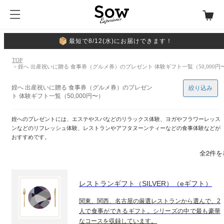
最短で8/12(水)にお届けできます！
TOP
> 姪へ 出産祝いに贈る 食事券（グルメ券）のプレゼント 体験ギフト一覧（50,000円
姪へ 出産祝いに贈る 食事券（グルメ券）のプレゼン
絞り込み
ト 体験ギフト一覧（50,000円〜）
姪へのプレゼントには、エステやスパなどのリラックス体験、ヨガやフラワーレッス
ンなどのリフレッシュ体験、レストランやアフタヌーンティーなどの食事体験などが
おすすめです。
全2件を
レストランギフト（SILVER）（eギフト）
関東、関西、名古屋の厳選レストランから選んで、2
人で食事ができるギフト。シリーズの中で最も豪華
なコースを収録しています。