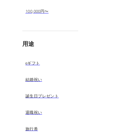
100,000円〜
用途
eギフト
結婚祝い
誕生日プレゼント
退職祝い
旅行券