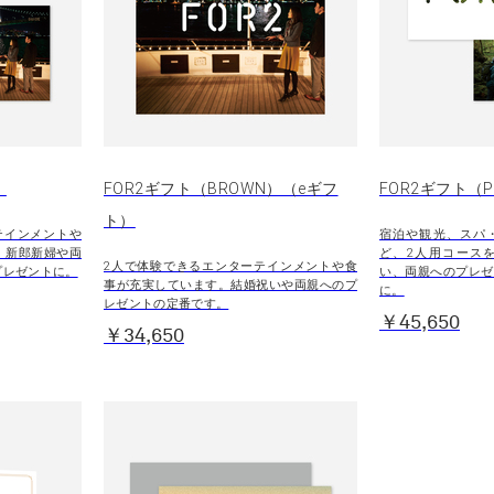
）
FOR2ギフト（BROWN）（eギフ
FOR2ギフト（P
ト）
テインメントや
宿泊や観光、スパ
。新郎新婦や両
ど、2人用コース
2人で体験できるエンターテインメントや食
プレゼントに。
い、両親へのプレゼ
事が充実しています。結婚祝いや両親へのプ
に。
レゼントの定番です。
￥45,650
￥34,650