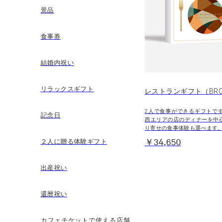
景品
食事券
結婚内祝い
リラックスギフト
レストランギフト（BR
2人で食事ができるギフトで
記念日
西エリアの店のディナーを中
り寄せの食事体験も選べます
２人に贈る体験ギフト
￥34,650
出産祝い
還暦祝い
カフェチケットで使える店舗