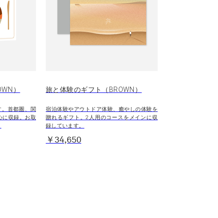
OWN）
旅と体験のギフト（BROWN）
す。首都圏、関
宿泊体験やアウトドア体験、癒やしの体験を
心に収録。お取
贈れるギフト。2人用のコースをメインに収
。
録しています。
￥34,650