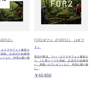
URPLE）
FOR2ギフト（PURPLE）（eギフ
ト）
・エステやフォト撮影な
を収録。記念日や結婚祝
宿泊や観光、スパ・エステやフォト撮影な
ントなど、特別な贈り物
ど、2人用コースを収録。記念日や結婚祝
い、両親へのプレゼントなど、特別な贈り物
に。
￥45,650