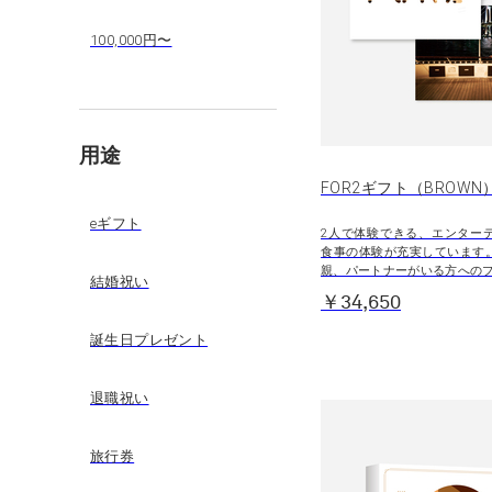
100,000円〜
用途
FOR2ギフト（BROWN
eギフト
2人で体験できる、エンター
食事の体験が充実しています
親、パートナーがいる方への
結婚祝い
￥34,650
誕生日プレゼント
退職祝い
旅行券