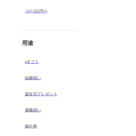
100,000円〜
用途
eギフト
結婚祝い
誕生日プレゼント
退職祝い
旅行券