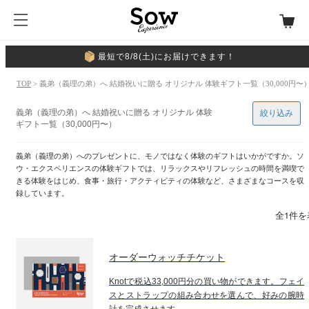
最短で8/8(土)にお届けできます！
TOP
> 義弟（義理の弟）へ 結婚祝いに贈る オリジナル 体験ギフト一覧（30,000円〜
義弟（義理の弟）へ 結婚祝いに贈る オリジナル 体験
絞り込み
ギフト一覧（30,000円〜）
義弟（義理の弟）へのプレゼントに、モノではなく体験のギフトはいかがですか。ソ
ウ・エクスペリエンスの体験ギフトでは、リラックスやリフレッシュの時間を満喫で
きる体験をはじめ、食事・旅行・アクティビティの体験など、さまざまなコースを収
録しています。
全1件を
オーダーウォッチチケット
Knotで税込33,000円分の買い物ができます。フェイ
スとストラップの組み合わせを選んで、好みの腕時
計を完成させます。