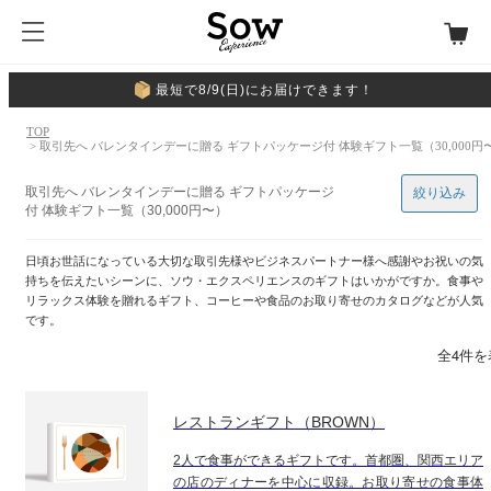
最短で8/9(日)にお届けできます！
TOP
> 取引先へ バレンタインデーに贈る ギフトパッケージ付 体験ギフト一覧（30,000円
取引先へ バレンタインデーに贈る ギフトパッケージ
絞り込み
付 体験ギフト一覧（30,000円〜）
日頃お世話になっている大切な取引先様やビジネスパートナー様へ感謝やお祝いの気
持ちを伝えたいシーンに、ソウ・エクスペリエンスのギフトはいかがですか。食事や
リラックス体験を贈れるギフト、コーヒーや食品のお取り寄せのカタログなどが人気
です。
全4件を
レストランギフト（BROWN）
2人で食事ができるギフトです。首都圏、関西エリア
の店のディナーを中心に収録。お取り寄せの食事体