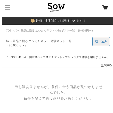
最短で8/8(土)にお届けできます！
TOP
> 姉へ 景品に贈る エシカルギフト 体験ギフト一覧（20,000円〜）
姉へ 景品に贈る エシカルギフト 体験ギフト一覧
絞り込み
（20,000円〜）
「Relax Gift」や「個室スパ＆エステチケット」でリラックス体験を贈りませんか。
全0件を
申し訳ありませんが、条件に合う商品が見つかりませ
んでした。
条件を変えて再度商品をお探しください。