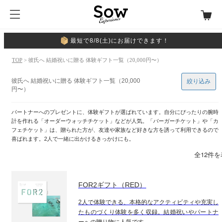
最短で8/8(土)にお届けできます！
TOP
> 彼氏へ 結婚祝いに贈る 体験ギフト一覧（20,000円〜）
彼氏へ 結婚祝いに贈る 体験ギフト一覧（20,000
絞り込み
円〜）
パートナーへのプレゼントに、体験ギフトが選ばれています。自分にぴったりの腕時
計を作れる「オーダーウォッチチケット」などが人気。「バーガーチケット」や「カ
フェチケット」は、贈られた方が、友達や家族など好きな方を誘って利用できるので
喜ばれます。2人で一緒に出かけるきっかけにも。
全12件
FOR2ギフト（RED）
2人で体験できる、本格的なアクティビティや充実し
たものづくり体験を多く収録。結婚祝いやパートナ
ーへの贈り物に人気です。