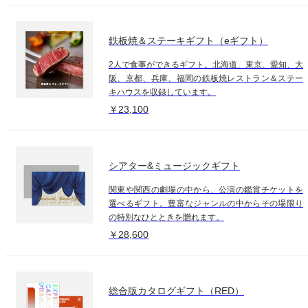
鉄板焼＆ステーキギフト（eギフト）
2人で食事ができるギフト。北海道、東京、愛知、大
阪、京都、兵庫、福岡の鉄板焼レストラン＆ステー
キハウスを収録しています。
￥23,100
シアター&ミュージックギフト
関東や関西の劇場の中から、公演の鑑賞チケットを
選べるギフト。豊富なジャンルの中からその場限り
の特別なひとときを贈れます。
￥28,600
総合版カタログギフト（RED）