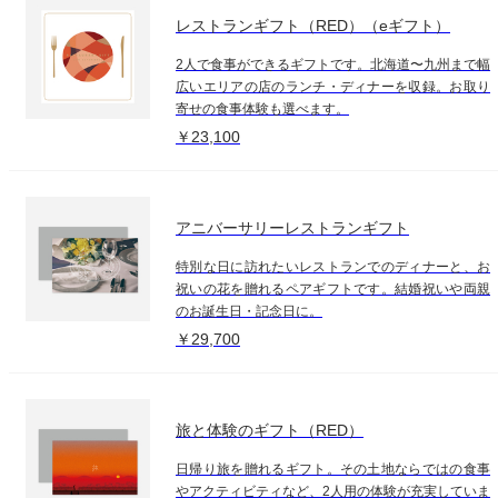
レストランギフト（RED）（eギフト）
2人で食事ができるギフトです。北海道〜九州まで幅
広いエリアの店のランチ・ディナーを収録。お取り
寄せの食事体験も選べます。
￥23,100
アニバーサリーレストランギフト
特別な日に訪れたいレストランでのディナーと、お
祝いの花を贈れるペアギフトです。結婚祝いや両親
のお誕生日・記念日に。
￥29,700
旅と体験のギフト（RED）
日帰り旅を贈れるギフト。その土地ならではの食事
やアクティビティなど、2人用の体験が充実していま