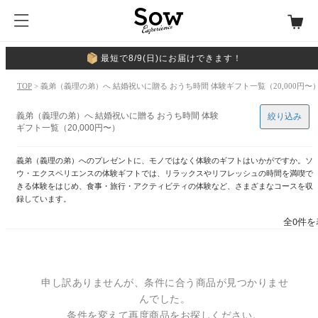
最短で8/9(日)にお届けできます！
TOP
> 義弟（義理の弟）へ 結婚祝いに贈る おうち時間 体験ギフト一覧（20,000円〜
義弟（義理の弟）へ 結婚祝いに贈る おうち時間 体験
絞り込み
ギフト一覧（20,000円〜）
義弟（義理の弟）へのプレゼントに、モノではなく体験のギフトはいかがですか。ソ
ウ・エクスペリエンスの体験ギフトでは、リラックスやリフレッシュの時間を満喫で
きる体験をはじめ、食事・旅行・アクティビティの体験など、さまざまなコースを収
録しています。
全0件を
申し訳ありませんが、条件に合う商品が見つかりませ
んでした。
条件を変えて再度商品をお探しください。