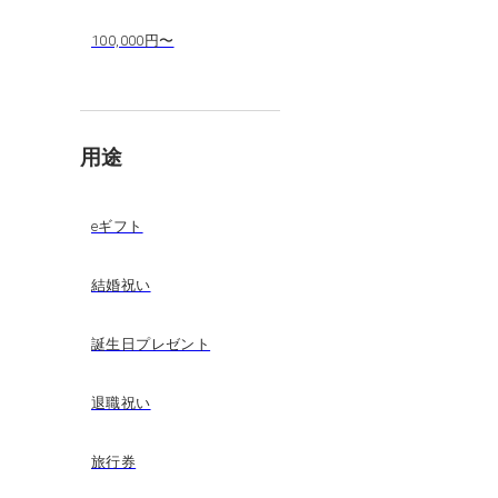
100,000円〜
用途
eギフト
結婚祝い
誕生日プレゼント
退職祝い
旅行券