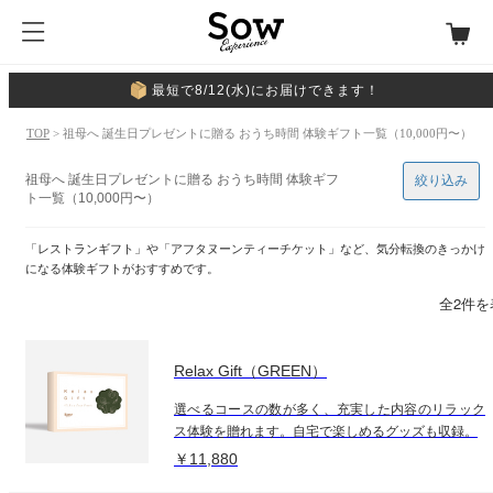
最短で8/12(水)にお届けできます！
TOP
> 祖母へ 誕生日プレゼントに贈る おうち時間 体験ギフト一覧（10,000円〜）
祖母へ 誕生日プレゼントに贈る おうち時間 体験ギフ
絞り込み
ト一覧（10,000円〜）
「レストランギフト」や「アフタヌーンティーチケット」など、気分転換のきっかけ
になる体験ギフトがおすすめです。
全2件を
Relax Gift（GREEN）
選べるコースの数が多く、充実した内容のリラック
ス体験を贈れます。自宅で楽しめるグッズも収録。
￥11,880