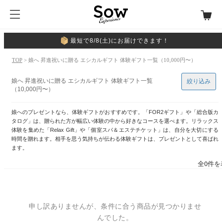
最短で8/8(土)にお届けできます！
TOP
> 娘へ 昇進祝いに贈る エシカルギフト 体験ギフト一覧（10,000円〜）
娘へ 昇進祝いに贈る エシカルギフト 体験ギフト一覧
絞り込み
（10,000円〜）
娘へのプレゼントなら、体験ギフトがおすすめです。「FOR2ギフト」や「総合版カ
タログ」は、贈られた方が幅広い体験の中から好きなコースを選べます。リラックス
体験を集めた「Relax Gift」や「個室スパ＆エステチケット」は、自分を大切にする
時間を贈れます。相手を思う気持ちが伝わる体験ギフトは、プレゼントとして喜ばれ
ます。
全0件を
申し訳ありませんが、条件に合う商品が見つかりませ
んでした。