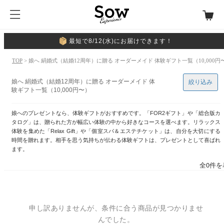
最短で8/12(水)にお届けできます！
TOP
> 娘へ 絹婚式（結婚12周年）に贈る オーダーメイド 体験ギフト一覧（10,000円
娘へ 絹婚式（結婚12周年）に贈る オーダーメイド 体
絞り込み
験ギフト一覧（10,000円〜）
娘へのプレゼントなら、体験ギフトがおすすめです。「FOR2ギフト」や「総合版カ
タログ」は、贈られた方が幅広い体験の中から好きなコースを選べます。リラックス
体験を集めた「Relax Gift」や「個室スパ＆エステチケット」は、自分を大切にする
時間を贈れます。相手を思う気持ちが伝わる体験ギフトは、プレゼントとして喜ばれ
ます。
全0件を
申し訳ありませんが、条件に合う商品が見つかりませ
んでした。