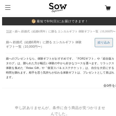
最短で8/9(日)にお届けできます！
TOP
> 娘へ 鉄婚式（結婚6周年）に贈る エシカルギフト 体験ギフト一覧（10,000円〜
娘へ 鉄婚式（結婚6周年）に贈る エシカルギフト 体験
絞り込み
ギフト一覧（10,000円〜）
娘へのプレゼントなら、体験ギフトがおすすめです。「FOR2ギフト」や「総合版カ
タログ」は、贈られた方が幅広い体験の中から好きなコースを選べます。リラックス
体験を集めた「Relax Gift」や「個室スパ＆エステチケット」は、自分を大切にする
時間を贈れます。相手を思う気持ちが伝わる体験ギフトは、プレゼントとして喜ばれ
ます。
全0件を
申し訳ありませんが、条件に合う商品が見つかりませ
んでした。