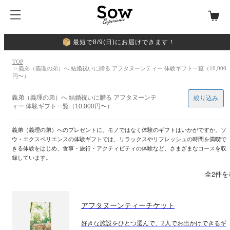
最短で8/9(日)にお届けできます！
TOP
> 義弟（義理の弟）へ 結婚祝いに贈る アフタヌーンティー 体験ギフト一覧（10,000
円〜）
義弟（義理の弟）へ 結婚祝いに贈る アフタヌーンテ
絞り込み
ィー 体験ギフト一覧（10,000円〜）
義弟（義理の弟）へのプレゼントに、モノではなく体験のギフトはいかがですか。ソ
ウ・エクスペリエンスの体験ギフトでは、リラックスやリフレッシュの時間を満喫で
きる体験をはじめ、食事・旅行・アクティビティの体験など、さまざまなコースを収
録しています。
全2件を
アフタヌーンティーチケット
好きな施設をひとつ選んで、2人でお出かけできるギ