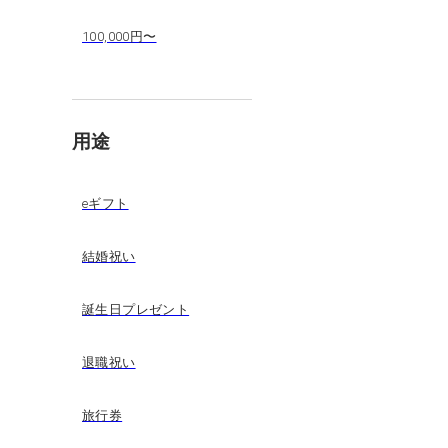
100,000円〜
用途
eギフト
結婚祝い
誕生日プレゼント
退職祝い
旅行券