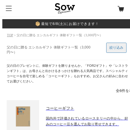
最短で8/8(土)にお届けできます！
TOP
> 父の日に贈る エシカルギフト 体験ギフト一覧（3,000円〜）
父の日に贈る エシカルギフト 体験ギフト一覧（3,000
絞り込み
円〜）
父の日のプレゼントに、体験ギフトを贈りませんか。「FOR2ギフト」や「レストラ
ンギフト」は、お母さんと出かけるきっかけを贈れる人気商品です。スペシャルティ
コーヒーを自宅で楽しめる「コーヒーギフト」もおすすめ。お父さんの好みに合わせ
てお選びください。
全6件を
コーヒーギフト
国内外で評価されているロースタリーの中から、好
みのコーヒー豆を選んでお取り寄せできます。