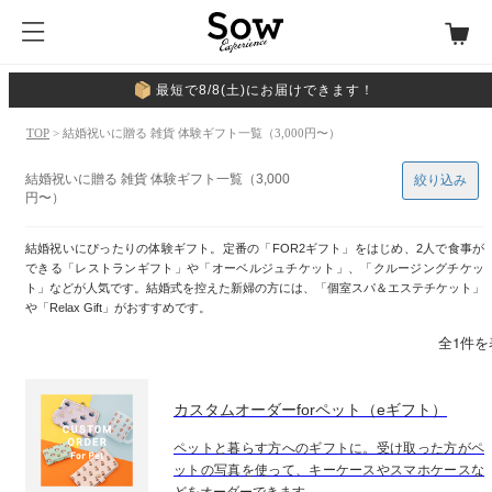
最短で8/8(土)にお届けできます！
TOP
> 結婚祝いに贈る 雑貨 体験ギフト一覧（3,000円〜）
結婚祝いに贈る 雑貨 体験ギフト一覧（3,000
絞り込み
円〜）
結婚祝いにぴったりの体験ギフト。定番の「FOR2ギフト」をはじめ、2人で食事が
できる「レストランギフト」や「オーベルジュチケット」、「クルージングチケッ
ト」などが人気です。結婚式を控えた新婦の方には、「個室スパ＆エステチケット」
や「Relax Gift」がおすすめです。
全1件を
カスタムオーダーforペット（eギフト）
ペットと暮らす方へのギフトに。受け取った方がペ
ットの写真を使って、キーケースやスマホケースな
どをオーダーできます。