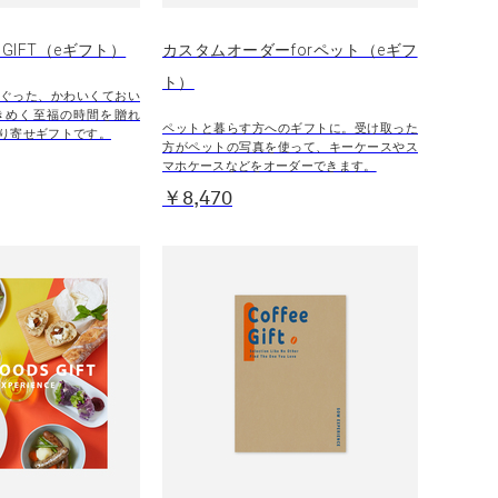
S GIFT（eギフト）
カスタムオーダーforペット（eギフ
ト）
ぐった、かわいくておい
きめく至福の時間を贈れ
ペットと暮らす方へのギフトに。受け取った
り寄せギフトです。
方がペットの写真を使って、キーケースやス
マホケースなどをオーダーできます。
￥8,470