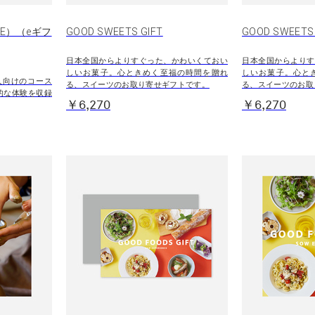
E）（eギフ
GOOD SWEETS GIFT
GOOD SWEET
日本全国からよりすぐった、かわいくておい
日本全国からよりす
しいお菓子。心ときめく至福の時間を贈れ
しいお菓子。心と
人向けのコース
る、スイーツのお取り寄せギフトです。
る、スイーツのお取
的な体験を収録
￥6,270
￥6,270