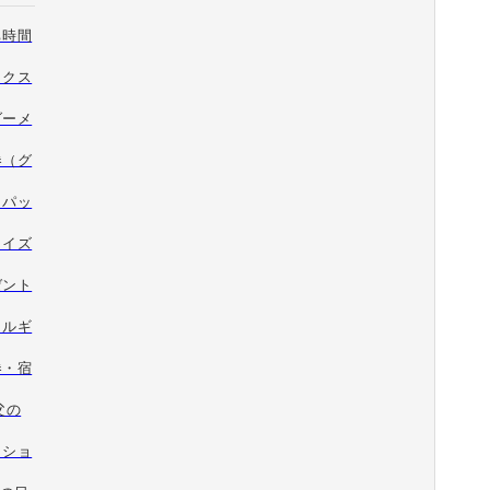
ち時間
ックス
ダーメ
券（グ
トパッ
ライズ
ゼント
カルギ
券・宿
父の
ッショ