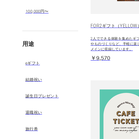
100,000円〜
FOR2ギフト（YELLOW
2人でできる体験を集めたギ
用途
やものづくりなど、手軽に楽
メインに収録しています。
￥9,570
eギフト
結婚祝い
誕生日プレゼント
退職祝い
旅行券