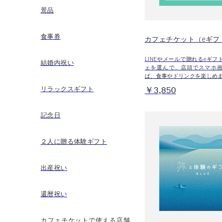
景品
食事券
カフェチケット（eギフ
LINEやメールで贈れるeギ
結婚内祝い
ェを選んで、店頭でスマホ
ば、食事やドリンクを楽しめ
リラックスギフト
￥3,850
記念日
２人に贈る体験ギフト
出産祝い
還暦祝い
カフェチケットで使える店舗