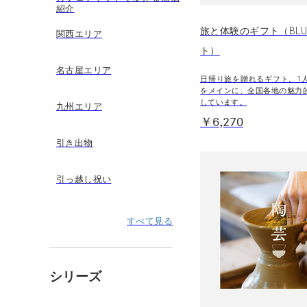
紹介
旅と体験のギフト（BLU
関西エリア
ト）
名古屋エリア
日帰り旅を贈れるギフト。1
をメインに、全国各地の魅力
しています。
九州エリア
￥6,270
引き出物
引っ越し祝い
すべて見る
シリーズ