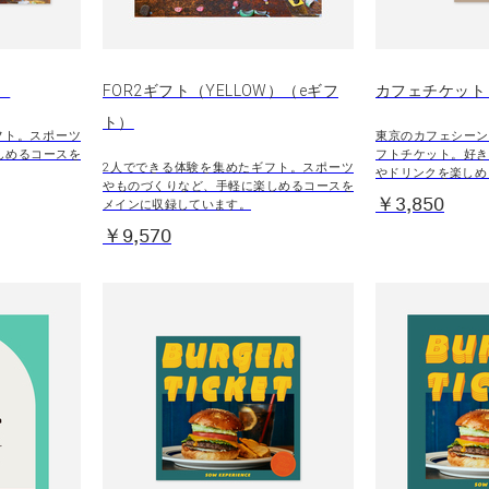
）
FOR2ギフト（YELLOW）（eギフ
カフェチケット 
ト）
フト。スポーツ
東京のカフェシーン
しめるコースを
フトチケット。好き
2人でできる体験を集めたギフト。スポーツ
やドリンクを楽しめ
やものづくりなど、手軽に楽しめるコースを
￥3,850
メインに収録しています。
￥9,570