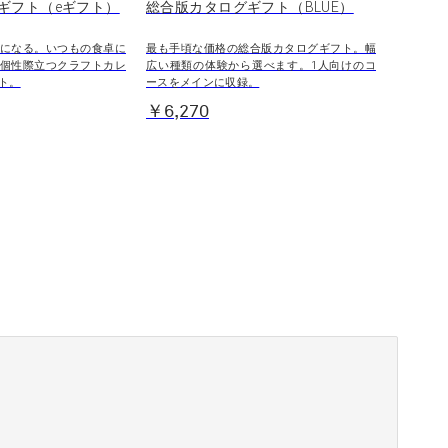
ギフト（eギフト）
総合版カタログギフト（BLUE）
になる。いつもの食卓に
最も手頃な価格の総合版カタログギフト。幅
個性際立つクラフトカレ
広い種類の体験から選べます。1人向けのコ
ト。
ースをメインに収録。
￥6,270