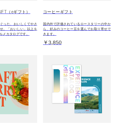
 GIFT（eギフト）
コーヒーギフト
ぐった、おいしくてやさ
国内外で評価されているロースタリーの中か
せ。「おいしい」以上を
ら、好みのコーヒー豆を選んでお取り寄せで
ルメカタログです。
きます。
￥3,850