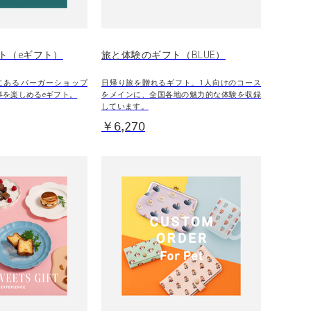
ト（eギフト）
旅と体験のギフト（BLUE）
にあるバーガーショップ
日帰り旅を贈れるギフト。1人向けのコース
食事を楽しめるeギフト。
をメインに、全国各地の魅力的な体験を収録
しています。
￥6,270