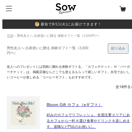
最短で8/11(火)にお届けできます！
TOP
> 男性友人へ 出産祝いに贈る 体験ギフト一覧（3,000円〜）
男性友人へ 出産祝いに贈る 体験ギフト一覧（3,000
絞り込み
円〜）
友人へのプレゼントには気軽に贈れる体験ギフトを。「カフェチケット」や「バーガ
ーチケット」は、掲載店舗ならどこでも使えるもらって嬉しいギフト。自宅でおいし
いコーヒーが楽しめる「コーヒーギフト」もおすすめです。
全18件
Bloom Gift カフェ（eギフト）
好みのカフェでリフレッシュ。全国主要エリアにあ
るカフェから一軒を選び食事やドリンクを楽しめま
す。退職など門出のお祝いに。