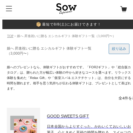
最短で8/8(土)にお届けできます！
TOP
> 娘へ 昇進祝いに贈る エシカルギフト 体験ギフト一覧（3,000円〜）
娘へ 昇進祝いに贈る エシカルギフト 体験ギフト一覧
絞り込み
（3,000円〜）
娘へのプレゼントなら、体験ギフトがおすすめです。「FOR2ギフト」や「総合版カ
タログ」は、贈られた方が幅広い体験の中から好きなコースを選べます。リラックス
体験を集めた「Relax Gift」や「個室スパ＆エステチケット」は、自分を大切にする
時間を贈れます。相手を思う気持ちが伝わる体験ギフトは、プレゼントとして喜ばれ
ます。
全4件を
GOOD SWEETS GIFT
日本全国からよりすぐった、かわいくておいしいお
菓子。心ときめく至福の時間を贈れる、スイーツの