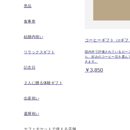
景品
食事券
結婚内祝い
コーヒーギフト（eギフ
リラックスギフト
国内外で評価されているロー
ら、好みのコーヒー豆を選ん
きます。
記念日
￥3,850
２人に贈る体験ギフト
出産祝い
還暦祝い
カフェチケットで使える店舗