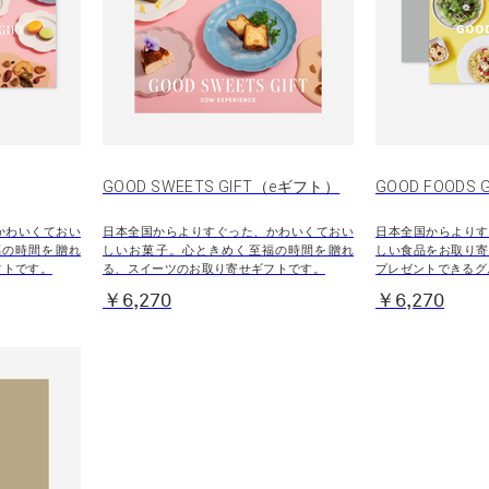
GOOD SWEETS GIFT（eギフト）
GOOD FOODS G
かわいくておい
日本全国からよりすぐった、かわいくておい
日本全国からよりす
福の時間を贈れ
しいお菓子。心ときめく至福の時間を贈れ
しい食品をお取り寄
フトです。
る、スイーツのお取り寄せギフトです。
プレゼントできるグ
￥6,270
￥6,270