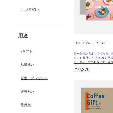
100,000円〜
用途
GOOD SWEETS GIFT
eギフト
日本全国からよりすぐった、
しいお菓子。心ときめく至
る、スイーツのお取り寄せギ
結婚祝い
￥6,270
誕生日プレゼント
退職祝い
旅行券