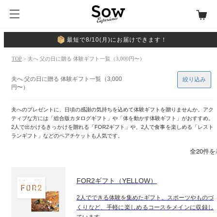
最短で8/10(月)にお届けできます！
TOP
> 夫へ 父の日に贈る 体験ギフト一覧（3,000円〜）
夫へ 父の日に贈る 体験ギフト一覧（3,000
絞り込み
円〜）
夫へのプレゼントに、日頃の感謝の気持ちを込めて体験ギフトを贈りませんか。アク
ティブな方には「総合版カタログギフト」や「体を動かす体験ギフト」がおすすめ。
2人で出かけるきっかけを贈れる「FOR2ギフト」や、2人で食事を楽しめる「レスト
ランギフト」などのペアチケットも人気です。
全20件
FOR2ギフト（YELLOW）
2人でできる体験を集めたギフト。スポーツやものづ
くりなど、手軽に楽しめるコースをメインに収録し
ています。