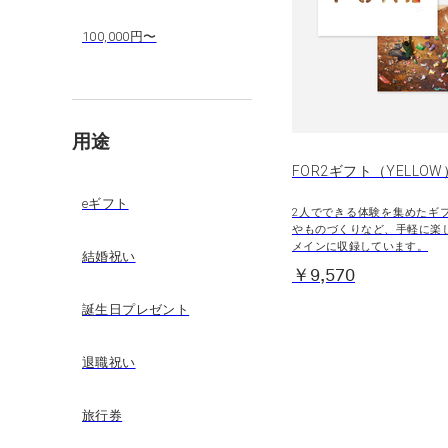
100,000円〜
用途
FOR2ギフト（YELLOW
eギフト
2人でできる体験を集めたギ
やものづくりなど、手軽に楽
メインに収録しています。
結婚祝い
￥9,570
誕生日プレゼント
退職祝い
旅行券