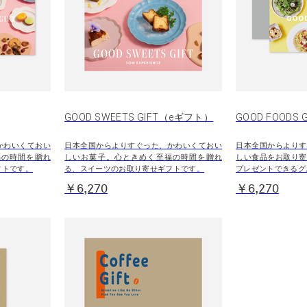
GOOD SWEETS GIFT（eギフト）
GOOD FOODS G
かわいくておい
日本全国からよりすぐった、かわいくておい
日本全国からよりす
福の時間を贈れ
しいお菓子。心ときめく至福の時間を贈れ
しい食品をお取り寄
フトです。
る、スイーツのお取り寄せギフトです。
プレゼントできるグ
￥6,270
￥6,270