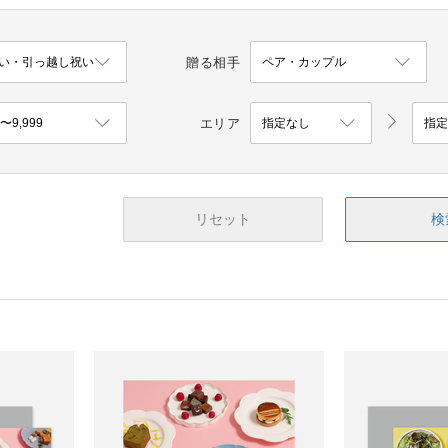
贈る相手
エリア
リセット
検