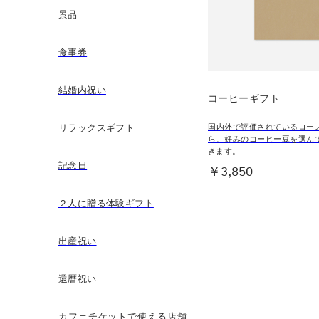
景品
食事券
結婚内祝い
コーヒーギフト
リラックスギフト
国内外で評価されているロー
ら、好みのコーヒー豆を選ん
きます。
記念日
￥3,850
２人に贈る体験ギフト
出産祝い
還暦祝い
カフェチケットで使える店舗