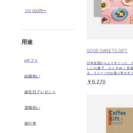
100,000円〜
用途
GOOD SWEETS GIFT
eギフト
日本全国からよりすぐった、
しいお菓子。心ときめく至
る、スイーツのお取り寄せギ
結婚祝い
￥6,270
誕生日プレゼント
退職祝い
旅行券