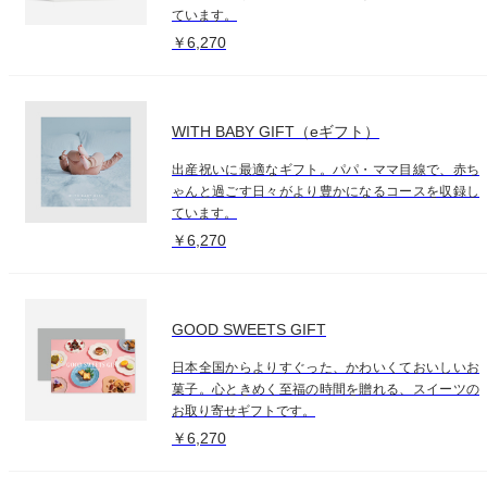
ています。
￥6,270
WITH BABY GIFT（eギフト）
出産祝いに最適なギフト。パパ・ママ目線で、赤ち
ゃんと過ごす日々がより豊かになるコースを収録し
ています。
￥6,270
GOOD SWEETS GIFT
日本全国からよりすぐった、かわいくておいしいお
菓子。心ときめく至福の時間を贈れる、スイーツの
お取り寄せギフトです。
￥6,270