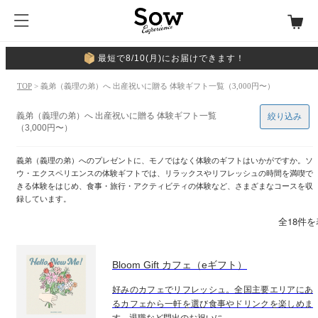
最短で8/10(月)にお届けできます！
TOP
> 義弟（義理の弟）へ 出産祝いに贈る 体験ギフト一覧（3,000円〜）
義弟（義理の弟）へ 出産祝いに贈る 体験ギフト一覧
絞り込み
（3,000円〜）
義弟（義理の弟）へのプレゼントに、モノではなく体験のギフトはいかがですか。ソ
ウ・エクスペリエンスの体験ギフトでは、リラックスやリフレッシュの時間を満喫で
きる体験をはじめ、食事・旅行・アクティビティの体験など、さまざまなコースを収
録しています。
全18件
Bloom Gift カフェ（eギフト）
好みのカフェでリフレッシュ。全国主要エリアにあ
るカフェから一軒を選び食事やドリンクを楽しめま
す。退職など門出のお祝いに。