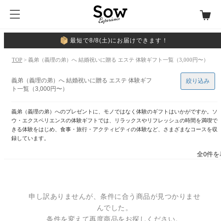
最短で8/8(土)にお届けできます！
TOP
> 義弟（義理の弟）へ 結婚祝いに贈る エステ 体験ギフト一覧（3,000円〜）
義弟（義理の弟）へ 結婚祝いに贈る エステ 体験ギフ
絞り込み
ト一覧（3,000円〜）
義弟（義理の弟）へのプレゼントに、モノではなく体験のギフトはいかがですか。ソ
ウ・エクスペリエンスの体験ギフトでは、リラックスやリフレッシュの時間を満喫で
きる体験をはじめ、食事・旅行・アクティビティの体験など、さまざまなコースを収
録しています。
全0件を
申し訳ありませんが、条件に合う商品が見つかりませ
んでした。
条件を変えて再度商品をお探しください。