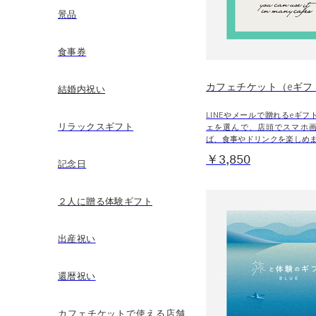
景品
食事券
カフェチケット（eギフ
結婚内祝い
LINEやメールで贈れるeギ
リラックスギフト
ェを選んで、店頭でスマホ
ば、食事やドリンクを楽しめ
￥3,850
記念日
２人に贈る体験ギフト
出産祝い
還暦祝い
カフェチケットで使える店舗