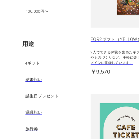
100,000円〜
FOR2ギフト（YELLOW
用途
2人でできる体験を集めたギ
やものづくりなど、手軽に楽
メインに収録しています。
eギフト
￥9,570
結婚祝い
誕生日プレゼント
退職祝い
旅行券