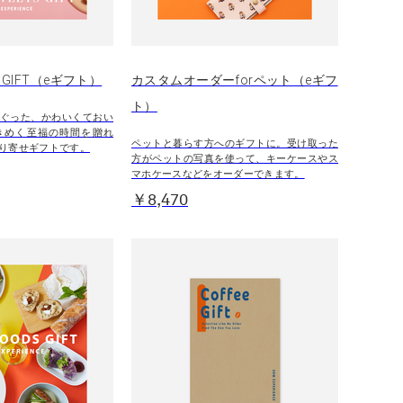
S GIFT（eギフト）
カスタムオーダーforペット（eギフ
ト）
ぐった、かわいくておい
きめく至福の時間を贈れ
ペットと暮らす方へのギフトに。受け取った
り寄せギフトです。
方がペットの写真を使って、キーケースやス
マホケースなどをオーダーできます。
￥8,470