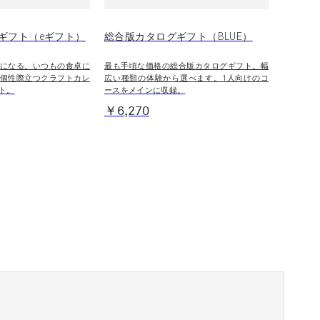
ギフト（eギフト）
総合版カタログギフト（BLUE）
になる。いつもの食卓に
最も手頃な価格の総合版カタログギフト。幅
個性際立つクラフトカレ
広い種類の体験から選べます。1人向けのコ
ト。
ースをメインに収録。
￥6,270