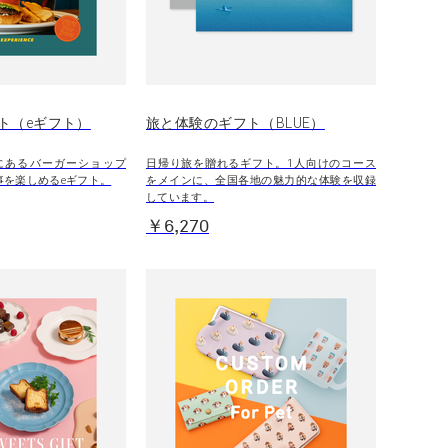
ト（eギフト）
旅と体験のギフト（BLUE）
にあるバーガーショップ
日帰り旅を贈れるギフト。1人向けのコース
食事を楽しめるeギフト。
をメインに、全国各地の魅力的な体験を収録
しています。
￥6,270