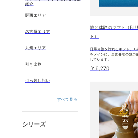
紹介
関西エリア
旅と体験のギフト（BLU
名古屋エリア
ト）
九州エリア
日帰り旅を贈れるギフト。1
をメインに、全国各地の魅力
しています。
引き出物
￥6,270
引っ越し祝い
すべて見る
シリーズ