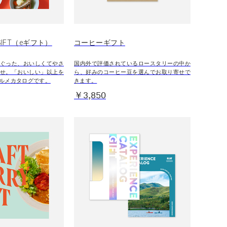
 GIFT（eギフト）
コーヒーギフト
ぐった、おいしくてやさ
国内外で評価されているロースタリーの中か
せ。「おいしい」以上を
ら、好みのコーヒー豆を選んでお取り寄せで
ルメカタログです。
きます。
￥3,850