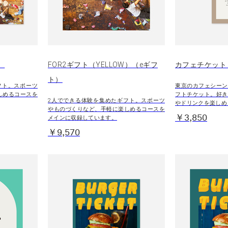
）
FOR2ギフト（YELLOW）（eギフ
カフェチケット 
ト）
フト。スポーツ
東京のカフェシーン
しめるコースを
フトチケット。好き
2人でできる体験を集めたギフト。スポーツ
やドリンクを楽しめ
やものづくりなど、手軽に楽しめるコースを
￥3,850
メインに収録しています。
￥9,570