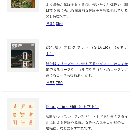
より豪華な体験を多く収録。ぜいたくな体験や、非
日常を感じられる刺激的な体験を複数収録している
のも特徴です。
￥34,650
総合版カタログギフト（SILVER）（eギフ
ト）
総合版シリーズの中で最も高価なギフト。数人で参
加できるコースや、ゴルフやヨガなどのレッスンに
通えるコースも複数あります。
￥57,750
Beauty Time Gift（eギフト）
診断やレッスン、スパなど、さまざまな美のスタイ
ルに応える体験を収録。女性への誕生日や母の日、
退職祝いなどにおすすめです。