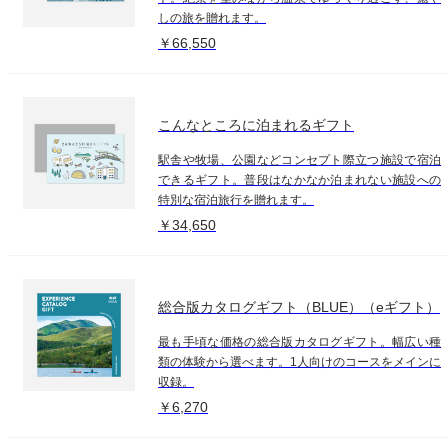
しの旅を贈れます。
￥66,550
こんなところに泊まれるギフト
駅舎や牧場、公園などコンセプト際立つ施設で宿泊
できるギフト。普段はなかなか泊まれない施設への
特別な宿泊旅行を贈れます。
￥34,650
総合版カタログギフト（BLUE）（eギフト）
最も手頃な価格の総合版カタログギフト。幅広い種
類の体験から選べます。1人向けのコースをメインに
収録。
￥6,270