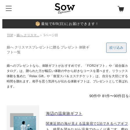
最短で8/9(日)にお届けできます！
TOP
>
娘へ クリスマ...
> 5ページ目
娘へ クリスマスプレゼントに贈る プレゼント 体験ギ
絞り込み
フト一覧
娘へのプレゼントなら、体験ギフトがおすすめです。「FOR2ギフト」や「総合版カ
タログ」は、贈られた方が幅広い体験の中から好きなコースを選べます。リラックス
体験を集めた「Relax Gift」や「個室スパ＆エステチケット」は、自分を大切にする
時間を贈れます。相手を思う気持ちが伝わる体験ギフトは、プレゼントとして喜ばれ
ます。
90件中 81件〜90件目
海辺の温泉旅ギフト
関東近郊の海が見える温泉宿で1泊できるペアギフ
ト。絶景を望みながら温泉でゆっくり過ごす、癒や