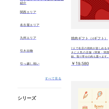
紹介
関西エリア
名古屋エリア
九州エリア
焼肉ギフト（eギフト）
2人で名店の焼肉が楽しめる
引き出物
きに人気の店舗（関東・関
録。取り寄せの肉も選べます
￥19,580
引っ越し祝い
すべて見る
シリーズ