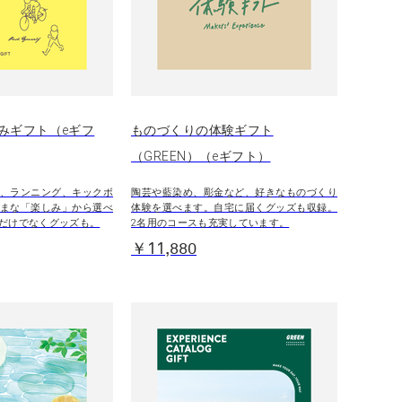
みギフト（eギフ
ものづくりの体験ギフト
（GREEN）（eギフト）
、ランニング、キックボ
陶芸や藍染め、彫金など、好きなものづくり
まな「楽しみ」から選べ
体験を選べます。自宅に届くグッズも収録。
だけでなくグッズも。
2名用のコースも充実しています。
￥11,880