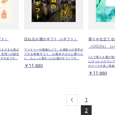
ギフト）
訪ねるお酒のギフト（eギフト）
香りを仕立てる
（GREEN）（
さまざまな美の
ワイナリーや酒蔵などで、お酒造りの見学が
。女性への誕生
できる体験ギフト。お酒好きの人に贈りた
2人で香りを選び形
おすすめです。
い、ちょっと変わったお酒のギフトです。
にぴったりのフレグ
￥11,880
のコースを多く収録
￥11,880
1
2