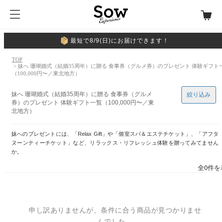
最短で8/9(日)にお届けできます！
TOP
> 妹へ 珊瑚婚式（結婚35周年）に贈る 食事券（グルメ券）のプレゼント 体験ギフト
（100,000円〜／東北地方）
妹へ 珊瑚婚式（結婚35周年）に贈る 食事券（グルメ
絞り込み
券）のプレゼント 体験ギフト一覧（100,000円〜／東
北地方）
妹へのプレゼントには、「Relax Gift」や「個室スパ＆エステチケット」、「アフタ
ヌーンティーチケット」など、リラックス・リフレッシュ体験を贈ってみてません
か。
全0件を
申し訳ありませんが、条件に合う商品が見つかりませ
んでした。