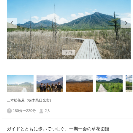
2
/
9
三本松茶屋（栃木県日光市）
180分〜220分
2人
ガイドとともに歩いてつむぐ、一期一会の草花図鑑