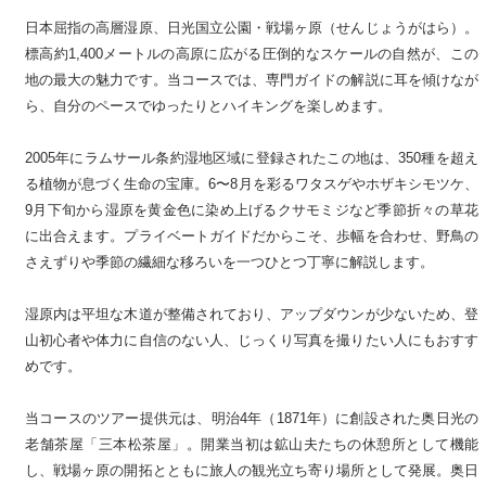
日本屈指の高層湿原、日光国立公園・戦場ヶ原（せんじょうがはら）。
標高約1,400メートルの高原に広がる圧倒的なスケールの自然が、この
地の最大の魅力です。当コースでは、専門ガイドの解説に耳を傾けなが
ら、自分のペースでゆったりとハイキングを楽しめます。
2005年にラムサール条約湿地区域に登録されたこの地は、350種を超え
る植物が息づく生命の宝庫。6〜8月を彩るワタスゲやホザキシモツケ、
9月下旬から湿原を黄金色に染め上げるクサモミジなど季節折々の草花
に出合えます。プライベートガイドだからこそ、歩幅を合わせ、野鳥の
さえずりや季節の繊細な移ろいを一つひとつ丁寧に解説します。
湿原内は平坦な木道が整備されており、アップダウンが少ないため、登
山初心者や体力に自信のない人、じっくり写真を撮りたい人にもおすす
めです。
当コースのツアー提供元は、明治4年（1871年）に創設された奥日光の
老舗茶屋「三本松茶屋」。開業当初は鉱山夫たちの休憩所として機能
し、戦場ヶ原の開拓とともに旅人の観光立ち寄り場所として発展。奥日